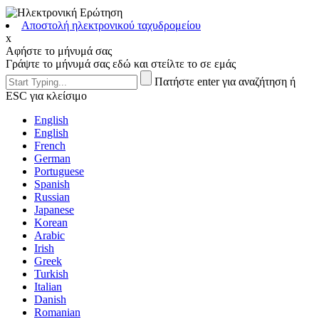
Αποστολή ηλεκτρονικού ταχυδρομείου
x
Αφήστε το μήνυμά σας
Γράψτε το μήνυμά σας εδώ και στείλτε το σε εμάς
Πατήστε enter για αναζήτηση ή
ESC για κλείσιμο
English
English
French
German
Portuguese
Spanish
Russian
Japanese
Korean
Arabic
Irish
Greek
Turkish
Italian
Danish
Romanian