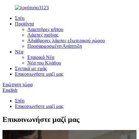
Σπίτι
Προϊόντα
Λαμπτήρες κήπου
Λάμπες πισίνας
Αδιάβροχες λάμπες εξωτερικού χώρου
Προσαρμοσμένη Ανάπτυξη
Νέα
Εταιρικά Νέα
Νέα του Κλάδου
Σχετικά με εμάς
Επικοινωνήστε μαζί μας
Ερώτηση τώρα
English
Σπίτι
Επικοινωνήστε μαζί μας
Επικοινωνήστε μαζί μας