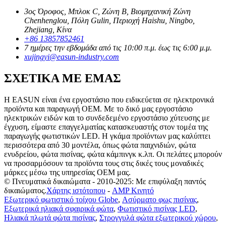
3ος Όροφος, Μπλοκ C, Ζώνη B, Βιομηχανική Ζώνη
Chenhenglou, Πόλη Gulin, Περιοχή Haishu, Ningbo,
Zhejiang, Κίνα
+86 13857852461
7 ημέρες την εβδομάδα από τις 10:00 π.μ. έως τις 6:00 μ.μ.
xujingyi@easun-industry.com
ΣΧΕΤΙΚΑ ΜΕ ΕΜΑΣ
Η EASUN είναι ένα εργοστάσιο που ειδικεύεται σε ηλεκτρονικά
προϊόντα και παραγωγή OEM. Με το δικό μας εργοστάσιο
ηλεκτρικών ειδών και το συνδεδεμένο εργοστάσιο χύτευσης με
έγχυση, είμαστε επαγγελματίας κατασκευαστής στον τομέα της
παραγωγής φωτιστικών LED. Η γκάμα προϊόντων μας καλύπτει
περισσότερα από 30 μοντέλα, όπως φώτα παιχνιδιών, φώτα
ενυδρείου, φώτα πισίνας, φώτα κάμπινγκ κ.λπ. Οι πελάτες μπορούν
να προσαρμόσουν τα προϊόντα τους στις δικές τους μοναδικές
μάρκες μέσω της υπηρεσίας OEM μας.
© Πνευματικά δικαιώματα - 2010-2025: Με επιφύλαξη παντός
δικαιώματος.
Χάρτης ιστότοπου
-
AMP Κινητό
Εξωτερικό φωτιστικό τοίχου Globe
,
Ασύρματο φως πισίνας
,
Εξωτερικά ηλιακά σφαιρικά φώτα
,
Φωτιστικό πισίνας LED
,
Ηλιακά πλωτά φώτα πισίνας
,
Στρογγυλά φώτα εξωτερικού χώρου
,