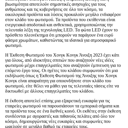
βιωσιμότητα αποτελούν σημαντικές ανησυχίες για τους
ανθρώπους και τις κυβερνήσεις σε όλο τον κόσμο, τα
οικολογικά προϊόντα και λύσεις προκαλούν μεγάλο ενδιαφέρον
στον κλάδο του φωτισμού. Τα προϊόντα που εκτίθενται είναι
ενεργειακά αποδοτικά και ανθεκτικά, χρησιμοποιώντας την
τελευταία λέξη της τεχνολογίας LED. Τα φώτα LED έχουν το
πρόσθετο πλεονέκτημα ότι μπορούν να παράγουν ένα ευρύ
φάσμα χρωμάτων, καθιστώντας τα ιδανικά για ατμοσφαιρικό
φωτισμό.
Η Έκθεση Φωτισμού του Χονγκ Κονγκ Άνοιξη 2023 έχει κάτι
για όλους, από ιδιοκτήτες σπιτιών που αναζητούν νέες ιδέες
φωτισμού μέχρι επαγγελματίες που αναζητούν έμπνευση για το
επόμενο έργο τους. Οι ηγέτες του κλάδου συμφωνούν ότι μια
εκδήλωση όπως η Έκθεση Φωτισμού της Άνοιξης του Χονγκ
Κονγκ είναι απαραίτητη για οποιονδήποτε στον κλάδο του
φωτισμού, είτε θέλει να μάθει για τις τελευταίες τάσεις είτε να
δικτυωθεί με άλλους επαγγελματίες του κλάδου.
Η έκθεση αποτελεί επίσης μια εξαιρετική ευκαιρία για τις
εταιρείες φωτισμού να παρουσιάσουν τα εμπορικά σήματα και
τα προϊόντα τους σε ένα διεθνές κοινό. Οι εκθέτες στην έκθεση
συνδέονται με αγοραστές και πιθανούς πελάτες από όλο τον
κόσμο, δημιουργώντας νέες ευκαιρίες και συμφωνίες που
ωφελούν σε μεγάλο βαθμό τις εταιρείες τους.