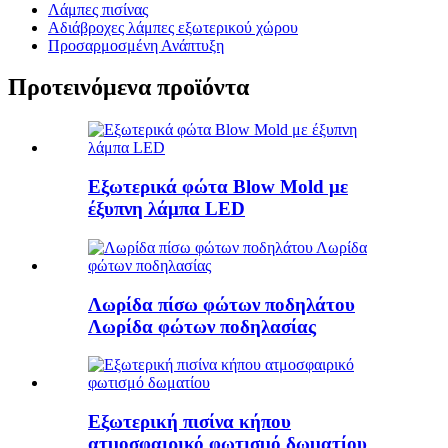
Λάμπες πισίνας
Αδιάβροχες λάμπες εξωτερικού χώρου
Προσαρμοσμένη Ανάπτυξη
Προτεινόμενα προϊόντα
Εξωτερικά φώτα Blow Mold με
έξυπνη λάμπα LED
Λωρίδα πίσω φώτων ποδηλάτου
Λωρίδα φώτων ποδηλασίας
Εξωτερική πισίνα κήπου
ατμοσφαιρικό φωτισμό δωματίου