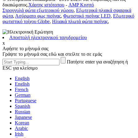
δικαιώματος.
Χάρτης ιστότοπου
-
AMP Κινητό
Στρογγυλά φώτα εξωτερικού χώρου
,
Εξωτερικά ηλιακά σφαιρικά
φώτα
,
Ασύρματο φως πισίνας
,
Φωτιστικό πισίνας LED
,
Εξωτερικό
φωτιστικό τοίχου Globe
,
Ηλιακά πλωτά φώτα πισίνας
,
Αποστολή ηλεκτρονικού ταχυδρομείου
x
Αφήστε το μήνυμά σας
Γράψτε το μήνυμά σας εδώ και στείλτε το σε εμάς
Πατήστε enter για αναζήτηση ή
ESC για κλείσιμο
English
English
French
German
Portuguese
Spanish
Russian
Japanese
Korean
Arabic
Irish