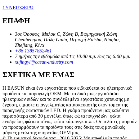
ΣΥΝΕΙΣΦΕΡΩ
ΕΠΑΦΗ
3ος Όροφος, Μπλοκ C, Ζώνη B, Βιομηχανική Ζώνη
Chenhenglou, Πόλη Gulin, Περιοχή Haishu, Ningbo,
Zhejiang, Κίνα
+86 13857852461
7 ημέρες την εβδομάδα από τις 10:00 π.μ. έως τις 6:00 μ.μ.
xujingyi@easun-industry.com
ΣΧΕΤΙΚΑ ΜΕ ΕΜΑΣ
Η EASUN είναι ένα εργοστάσιο που ειδικεύεται σε ηλεκτρονικά
προϊόντα και παραγωγή OEM. Με το δικό μας εργοστάσιο
ηλεκτρικών ειδών και το συνδεδεμένο εργοστάσιο χύτευσης με
έγχυση, είμαστε επαγγελματίας κατασκευαστής στον τομέα της
παραγωγής φωτιστικών LED. Η γκάμα προϊόντων μας καλύπτει
περισσότερα από 30 μοντέλα, όπως φώτα παιχνιδιών, φώτα
ενυδρείου, φώτα πισίνας, φώτα κάμπινγκ κ.λπ. Οι πελάτες μπορούν
να προσαρμόσουν τα προϊόντα τους στις δικές τους μοναδικές
μάρκες μέσω της υπηρεσίας OEM μας.
© Πνευματικά δικαιώματα - 2010-2025: Με επιφύλαξη παντός