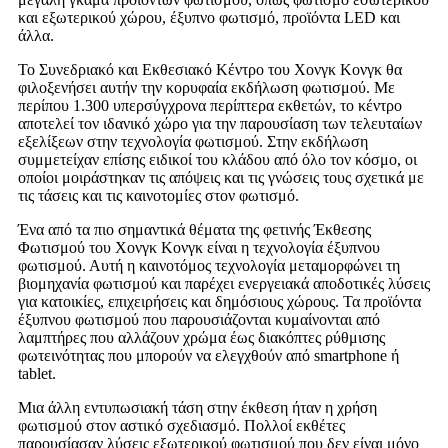
και εξωτερικού χώρου, έξυπνο φωτισμό, προϊόντα LED και
άλλα.
Το Συνεδριακό και Εκθεσιακό Κέντρο του Χονγκ Κονγκ θα
φιλοξενήσει αυτήν την κορυφαία εκδήλωση φωτισμού. Με
περίπου 1.300 υπερσύγχρονα περίπτερα εκθετών, το κέντρο
αποτελεί τον ιδανικό χώρο για την παρουσίαση των τελευταίων
εξελίξεων στην τεχνολογία φωτισμού. Στην εκδήλωση
συμμετείχαν επίσης ειδικοί του κλάδου από όλο τον κόσμο, οι
οποίοι μοιράστηκαν τις απόψεις και τις γνώσεις τους σχετικά με
τις τάσεις και τις καινοτομίες στον φωτισμό.
Ένα από τα πιο σημαντικά θέματα της φετινής Έκθεσης
Φωτισμού του Χονγκ Κονγκ είναι η τεχνολογία έξυπνου
φωτισμού. Αυτή η καινοτόμος τεχνολογία μεταμορφώνει τη
βιομηχανία φωτισμού και παρέχει ενεργειακά αποδοτικές λύσεις
για κατοικίες, επιχειρήσεις και δημόσιους χώρους. Τα προϊόντα
έξυπνου φωτισμού που παρουσιάζονται κυμαίνονται από
λαμπτήρες που αλλάζουν χρώμα έως διακόπτες ρύθμισης
φωτεινότητας που μπορούν να ελεγχθούν από smartphone ή
tablet.
Μια άλλη εντυπωσιακή τάση στην έκθεση ήταν η χρήση
φωτισμού στον αστικό σχεδιασμό. Πολλοί εκθέτες
παρουσίασαν λύσεις εξωτερικού φωτισμού που δεν είναι μόνο