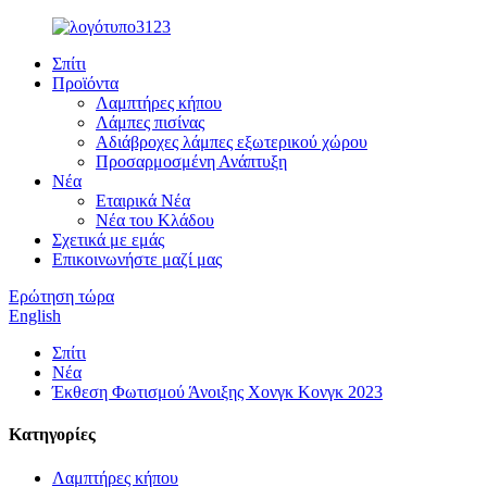
Σπίτι
Προϊόντα
Λαμπτήρες κήπου
Λάμπες πισίνας
Αδιάβροχες λάμπες εξωτερικού χώρου
Προσαρμοσμένη Ανάπτυξη
Νέα
Εταιρικά Νέα
Νέα του Κλάδου
Σχετικά με εμάς
Επικοινωνήστε μαζί μας
Ερώτηση τώρα
English
Σπίτι
Νέα
Έκθεση Φωτισμού Άνοιξης Χονγκ Κονγκ 2023
Κατηγορίες
Λαμπτήρες κήπου