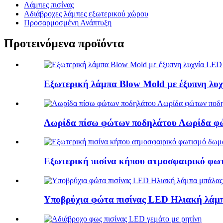
Λάμπες πισίνας
Αδιάβροχες λάμπες εξωτερικού χώρου
Προσαρμοσμένη Ανάπτυξη
Προτεινόμενα προϊόντα
Εξωτερική λάμπα Blow Mold με έξυπνη λυ
Λωρίδα πίσω φώτων ποδηλάτου Λωρίδα φ
Εξωτερική πισίνα κήπου ατμοσφαιρικό φω
Υποβρύχια φώτα πισίνας LED Ηλιακή λάμπα