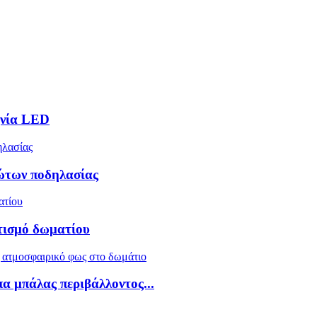
χνία LED
ώτων ποδηλασίας
τισμό δωματίου
 μπάλας περιβάλλοντος...