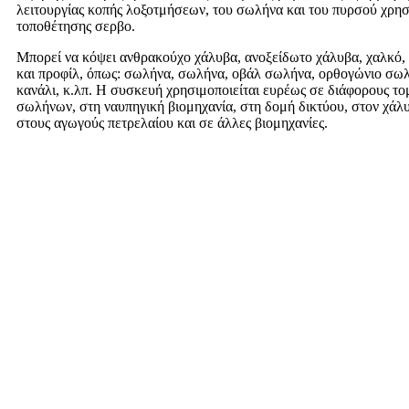
λειτουργίας κοπής λοξοτμήσεων, του σωλήνα και του πυρσού χρησ
τοποθέτησης σερβο.
Μπορεί να κόψει ανθρακούχο χάλυβα, ανοξείδωτο χάλυβα, χαλκό,
και προφίλ, όπως: σωλήνα, σωλήνα, οβάλ σωλήνα, ορθογώνιο σωλή
κανάλι, κ.λπ. Η συσκευή χρησιμοποιείται ευρέως σε διάφορους το
σωλήνων, στη ναυπηγική βιομηχανία, στη δομή δικτύου, στον χάλυ
στους αγωγούς πετρελαίου και σε άλλες βιομηχανίες.