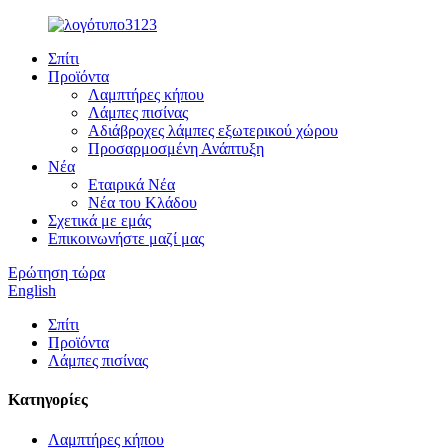
Σπίτι
Προϊόντα
Λαμπτήρες κήπου
Λάμπες πισίνας
Αδιάβροχες λάμπες εξωτερικού χώρου
Προσαρμοσμένη Ανάπτυξη
Νέα
Εταιρικά Νέα
Νέα του Κλάδου
Σχετικά με εμάς
Επικοινωνήστε μαζί μας
Ερώτηση τώρα
English
Σπίτι
Προϊόντα
Λάμπες πισίνας
Κατηγορίες
Λαμπτήρες κήπου