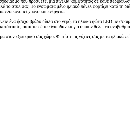
χεδιασμό που προσθέτει μια πινελιά κομψότητας σε κάθε περιβάλλον.
ά το στυλ σας. Το ενσωματωμένο ηλιακό πάνελ φορτίζει κατά τη διά
 εξοικονομεί χρόνο και ενέργεια.
βάνετε ένα ήσυχο βράδυ δίπλα στο νερό, τα ηλιακά φώτα LED με σφαι
ατάσταση, αυτά τα φώτα είναι ιδανικά για όποιον θέλει να αναβαθμίσε
ρα στον εξωτερικό σας χώρο. Φωτίστε τις νύχτες σας με τα ηλιακά 